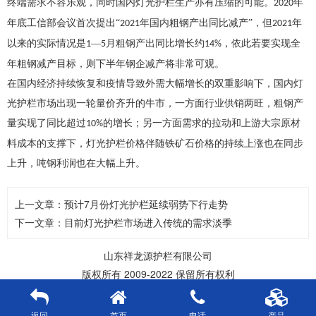
终端需求不容乐观，同时国内
灯光护栏
生产亦有压缩的可能。
年
2020
年底工信部会议首次提出“
年国内粗钢产出同比减产”，但
年
2021
2021
以来的实际情况是
—
月粗钢产出同比增长约
，依此若要实现全
1
5
14%
年粗钢减产目标，则下半年钢企减产将非常可观。
在国内经济持续恢复和疫情导致外需大幅增长的双重影响下，国内
灯
光护栏
市场出现一轮量价齐升的牛市，一方面行业供销两旺，粗钢产
量实现了同比超过
的增长；另一方面需求的拉动和上游大宗原材
10%
料成本的支撑下，
灯光护栏
价格伴随铁矿石价格的持续上涨也在同步
上升，吨钢利润也在大幅上升。
上一文章：
预计7月份灯光护栏​延续弱势下行走势
下一文章：
目前灯光护栏市场进入传统的需求淡季
山东祥龙源护栏有限公司
版权所有 2009-2022 保留所有权利
返回
首页
电话
产品